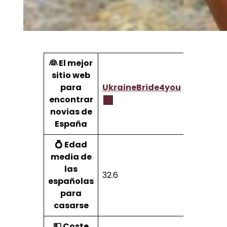
👰 El mejor
sitio web
para
UkraineBride4you
encontrar
novias de
España
💍 Edad
media de
las
32.6
españolas
para
casarse
💵 Coste