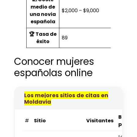
medio de
$2,000 – $9,000
una novia
española
🏆 Tasa de
89
éxito
Conocer mujeres
españolas online
Los mejores sitios de citas en
Moldavia
Bueno
#
Sitio
Visitantes
para
Los