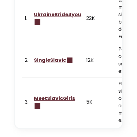
mejore
UkraineBride4you
sitios c
1.
22K
belleza
de
España
Para
conoce
2.
SingleSlavic
12K
soltero
españo
El mejo
sitio pa
MeetSlavicGirls
casars
3.
5K
con un
mujer
españo