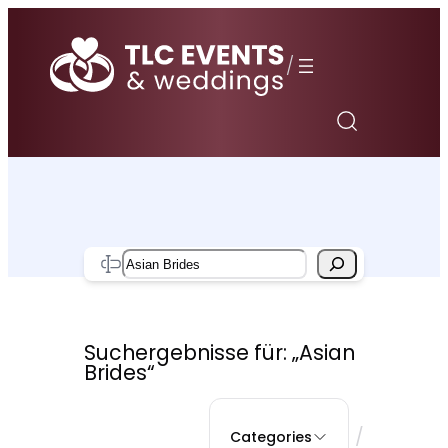
Zum
Inhalt
/
springen
Search
Suchergebnisse für: „Asian
Brides“
/
Categories