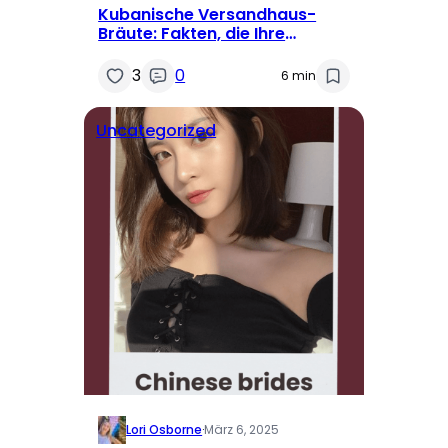
Kubanische Versandhaus-
Bräute: Fakten, die Ihre
Meinung ändern werden
3
0
6 min
Uncategorized
Lori Osborne
·
März 6, 2025