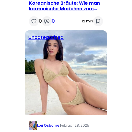
Koreanische Bräute: Wie man
koreanische Mädchen zum
Heiraten findet
0
0
12 min
Uncategorized
Lori Osborne
·
Februar 28, 2025