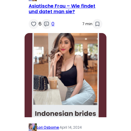
Asiatische Frau – Wie findet
und datet man sie?
6
0
7 min
Lori Osborne
·
April 14, 2024