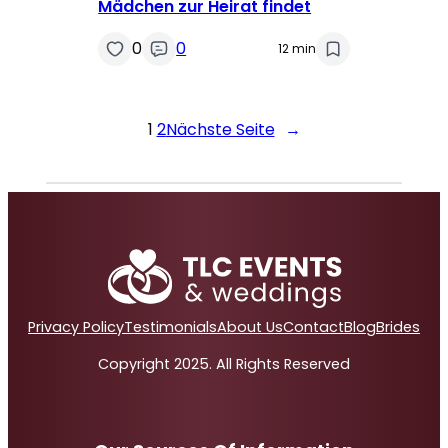
Mädchen zur Heirat findet
0
0
12 min
1
2
Nächste Seite
→
Privacy Policy
Testimonials
About Us
Contact
Blog
Brides
Copyright 2025. All Rights Reserved