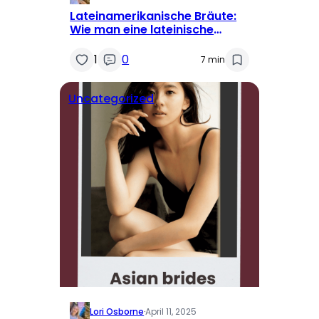
Lateinamerikanische Bräute:
Wie man eine lateinische
Ehefrau findet
1
0
7 min
Uncategorized
Lori Osborne
·
April 11, 2025