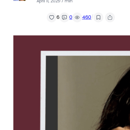
April 11, 2025
·
7 min
/
6
0
460