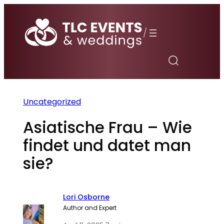
Zum
Inhalt
/
springen
Uncategorized
Asiatische Frau – Wie
findet und datet man
sie?
Lori Osborne
Author and Expert