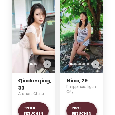
Qindanqing hat mehr
Fotos!
Möchten Sie sie
ansehen?
FOTOS ANZEIGEN
›
›
Qindanqing,
Nica, 29
Philippines, Iligan
33
City
Anshan, China
PROFIL
PROFIL
BESUCHEN
BESUCHEN