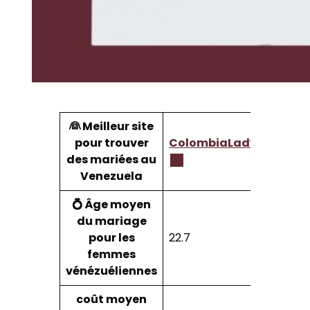
👰 Meilleur site
pour trouver
ColombiaLady
des mariées au
Venezuela
💍 Âge moyen
du mariage
pour les
22.7
femmes
vénézuéliennes
coût moyen