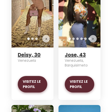
Voulez-v
VOIR 
›
›
Deisy, 30
Jose, 43
Venezuela
Venezuela,
Barquisimeto
VISITEZ LE
VISITEZ LE
PROFIL
PROFIL