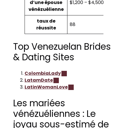
d’une épouse
$1,200 – $4,500
vénézuélienne
taux de
88
réussite
Top Venezuelan Brides
& Dating Sites
ColombiaLady
LatamDate
LatinWomanLove
Les mariées
vénézuéliennes : Le
joyau sous-estimé de