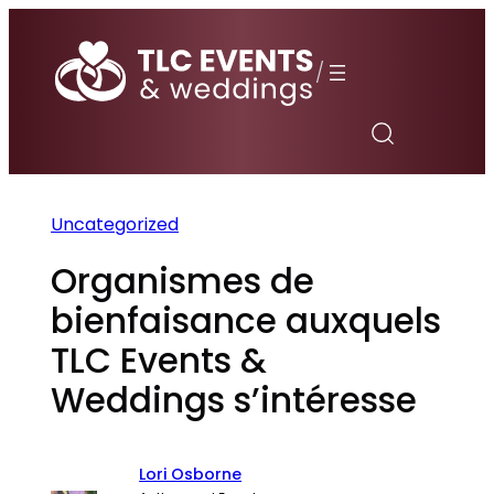
Aller
au
/
contenu
Uncategorized
Organismes de
bienfaisance auxquels
TLC Events &
Weddings s’intéresse
Lori Osborne