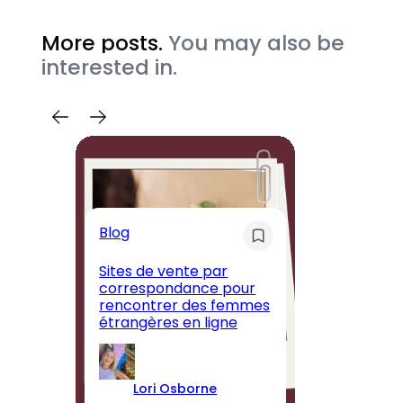
More posts.
You may also be
interested in.
Blog
U
Sites de vente par
correspondance pour
T
rencontrer des femmes
br
étrangères en ligne
se
Lori Osborne