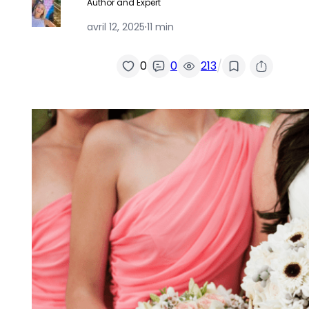
Author and Expert
avril 12, 2025
·
11 min
/
0
0
213