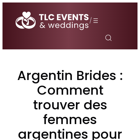
Aller
au
/
contenu
Argentin Brides :
Comment
trouver des
femmes
argentines pour