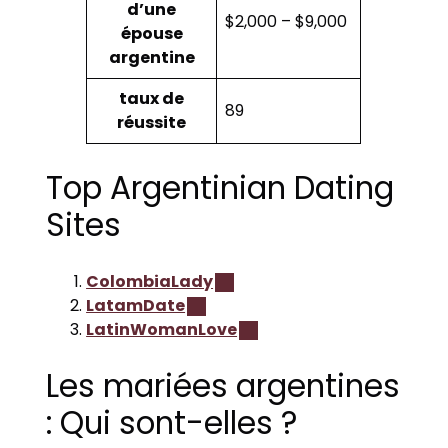
d’une
$2,000 – $9,000
épouse
argentine
taux de
89
réussite
Top Argentinian Dating
Sites
ColombiaLady
LatamDate
LatinWomanLove
Les mariées argentines
: Qui sont-elles ?