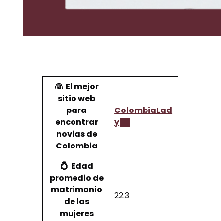
👰
El mejor
sitio web
para
ColombiaLad
encontrar
y
novias de
Colombia
💍
Edad
promedio de
matrimonio
22.3
de las
mujeres