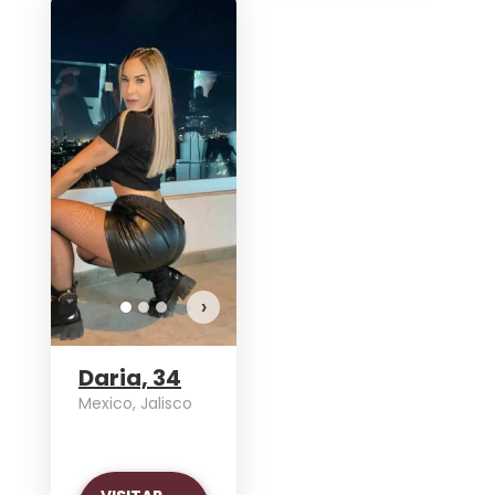
¡Daria t
¿Quie
VE
›
Daria, 34
Mexico, Jalisco