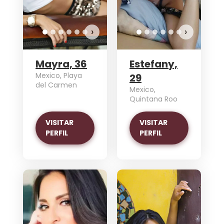
›
›
Mayra, 36
Estefany,
Mexico, Playa
29
del Carmen
Mexico,
Quintana Roo
VISITAR
VISITAR
PERFIL
PERFIL