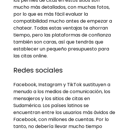
los perfiles de citas en estos sitios son
mucho más detallados, con muchas fotos,
por lo que es más fácil evaluar la
compatibilidad mucho antes de empezar a
chatear. Todas estas ventajas te ahorran
tiempo, pero las plataformas de confianza
también son caras, así que tendrás que
establecer un pequeño presupuesto para
las citas online.
Redes sociales
Facebook, Instagram y TikTok sustituyen a
menudo a los medios de comunicación, los
mensajeros y los sitios de citas en
Sudamérica. Los países latinos se
encuentran entre los usuarios más ávidos de
Facebook, con millones de cuentas. Por lo
tanto, no debería llevar mucho tiempo