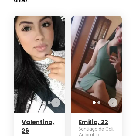
antes.
¡Emili
¿Q
›
›
Valentina,
Emilia, 22
Santiago de Cali,
26
Colombia