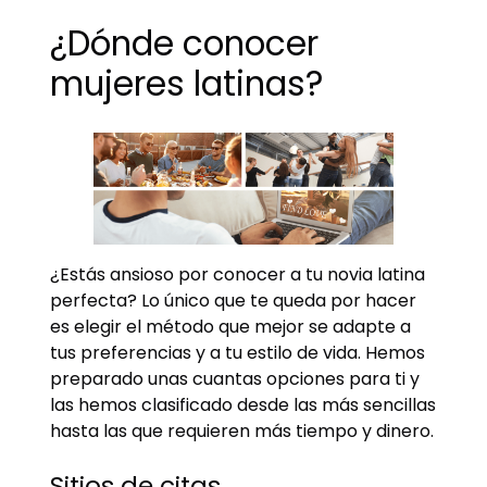
¿Dónde conocer
mujeres latinas?
¿Estás ansioso por conocer a tu novia latina
perfecta? Lo único que te queda por hacer
es elegir el método que mejor se adapte a
tus preferencias y a tu estilo de vida. Hemos
preparado unas cuantas opciones para ti y
las hemos clasificado desde las más sencillas
hasta las que requieren más tiempo y dinero.
Sitios de citas