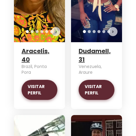
›
›
Aracelis,
Dudamell,
40
31
Brazil, Ponta
Venezuela,
Pora
Araure
VISITAR
VISITAR
PERFIL
PERFIL