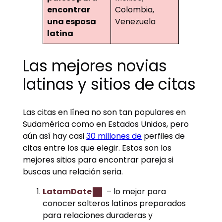
encontrar
Colombia,
una esposa
Venezuela
latina
Las mejores novias
latinas y sitios de citas
Las citas en línea no son tan populares en
Sudamérica como en Estados Unidos, pero
aún así hay casi
30 millones de
perfiles de
citas entre los que elegir. Estos son los
mejores sitios para encontrar pareja si
buscas una relación seria.
LatamDate
– lo mejor para
conocer solteros latinos preparados
para relaciones duraderas y