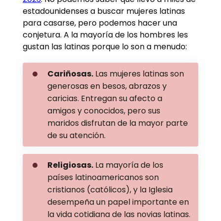
estadounidenses a buscar mujeres latinas
para casarse, pero podemos hacer una
conjetura. A la mayoría de los hombres les
gustan las latinas porque lo son a menudo:
Cariñosas.
Las mujeres latinas son
generosas en besos, abrazos y
caricias. Entregan su afecto a
amigos y conocidos, pero sus
maridos disfrutan de la mayor parte
de su atención.
Religiosas.
La mayoría de los
países latinoamericanos son
cristianos (católicos), y la Iglesia
desempeña un papel importante en
la vida cotidiana de
las novias latinas
.