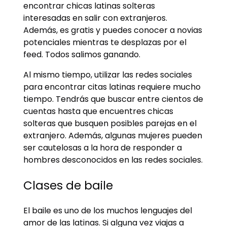
encontrar chicas latinas solteras
interesadas en salir con extranjeros.
Además, es gratis y puedes conocer a novias
potenciales mientras te desplazas por el
feed. Todos salimos ganando.
Al mismo tiempo, utilizar las redes sociales
para encontrar citas latinas requiere mucho
tiempo. Tendrás que buscar entre cientos de
cuentas hasta que encuentres chicas
solteras que busquen posibles parejas en el
extranjero. Además, algunas mujeres pueden
ser cautelosas a la hora de responder a
hombres desconocidos en las redes sociales.
Clases de baile
El baile es uno de los muchos lenguajes del
amor de las latinas. Si alguna vez viajas a