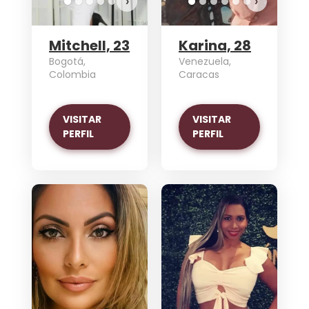
›
›
Mitchell, 23
Karina, 28
Bogotá,
Venezuela,
Colombia
Caracas
VISITAR
VISITAR
PERFIL
PERFIL