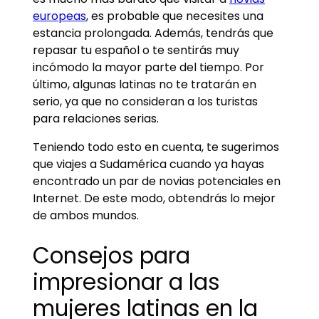
europeas
, es probable que necesites una
estancia prolongada. Además, tendrás que
repasar tu español o te sentirás muy
incómodo la mayor parte del tiempo. Por
último, algunas latinas no te tratarán en
serio, ya que no consideran a los turistas
para relaciones serias.
Teniendo todo esto en cuenta, te sugerimos
que viajes a Sudamérica cuando ya hayas
encontrado un par de novias potenciales en
Internet. De este modo, obtendrás lo mejor
de ambos mundos.
Consejos para
impresionar a las
mujeres latinas en la