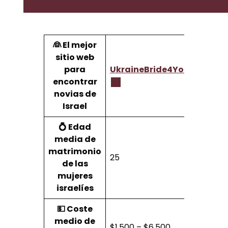
👰 El mejor
sitio web
para
UkraineBride4You
encontrar
novias de
Israel
💍 Edad
media de
matrimonio
25
de las
mujeres
israelíes
💵 Coste
medio de
$1,500 – $6,500