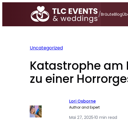
Zum
Inhalt
/
Bräute
Blog
Üb
springen
Uncategorized
Katastrophe am H
zu einer Horrorg
Lori Osborne
Author and Expert
Mai 27, 2025
·
10 min read