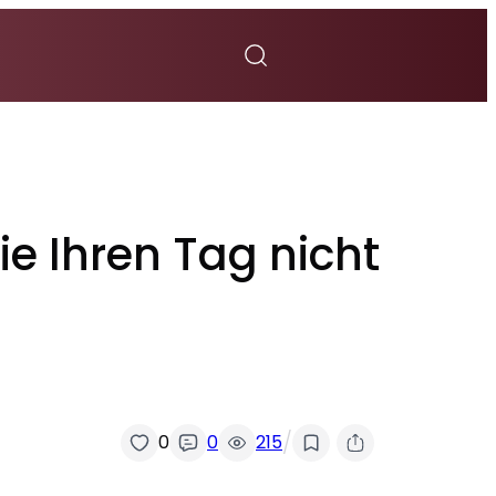
e Ihren Tag nicht
/
0
0
215