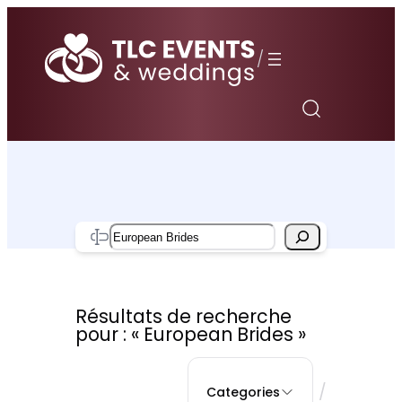
Aller
au
/
contenu
Search
Résultats de recherche
pour : « European Brides »
/
Categories