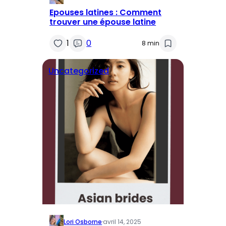
Epouses latines : Comment
trouver une épouse latine
1
0
8 min
Uncategorized
Lori Osborne
·
avril 14, 2025