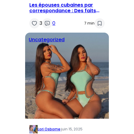
Les épouses cubaines par
correspondance : Des faits
qui vous feront changer d’avis
3
0
7 min
Uncategorized
Lori Osborne
·
juin 15, 2025