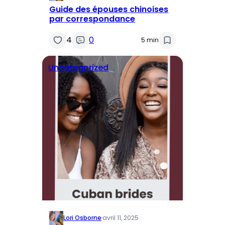
Guide des épouses chinoises
par correspondance
4
0
5 min
Uncategorized
Lori Osborne
·
avril 11, 2025