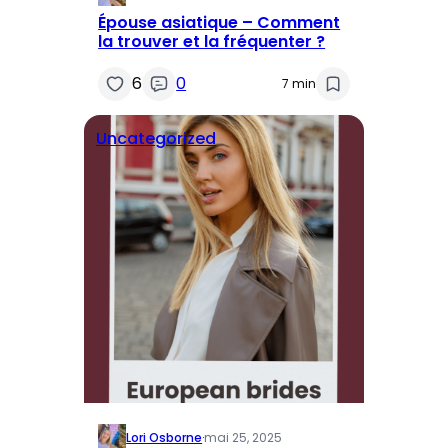
Épouse asiatique – Comment
la trouver et la fréquenter ?
6
0
7 min
Uncategorized
Lori Osborne
·
mai 25, 2025