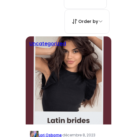
Order by
Uncategorized
Lori Osborne
·
décembre 8, 2023