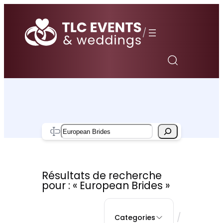
Aller
au
/
contenu
Search
Résultats de recherche
pour : « European Brides »
/
Categories