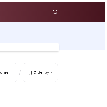
/
ories
Order by