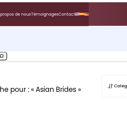
 propos de nous
Témoignages
Contact
Categ
e pour : « Asian Brides »