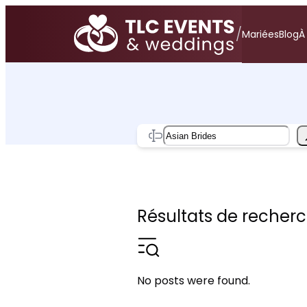
Aller
au
/
Mariées
Blog
À
contenu
Search
Résultats de recherch
No posts were found.