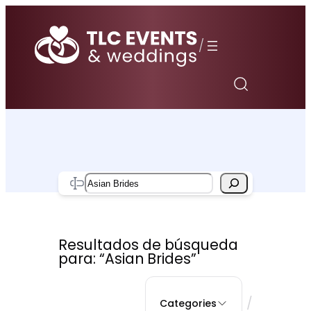
Saltar
al
/
contenido
Search
Resultados de búsqueda
para: “Asian Brides”
/
Categories