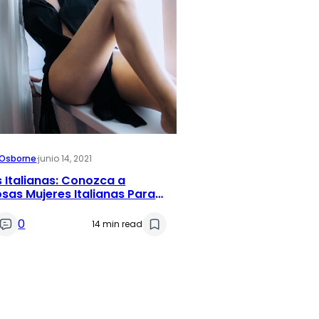
i Osborne
·
junio 14, 2021
 Italianas: Conozca a
sas Mujeres Italianas Para
se
0
14 min read