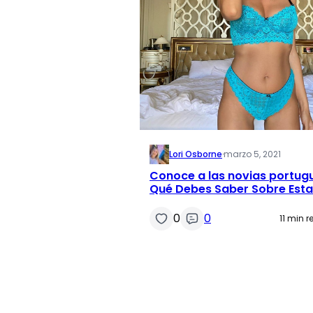
Lori Osborne
·
marzo 5, 2021
Conoce a las novias portug
Qué Debes Saber Sobre Esta
Hermosas Mujeres Portugue
0
0
11 min 