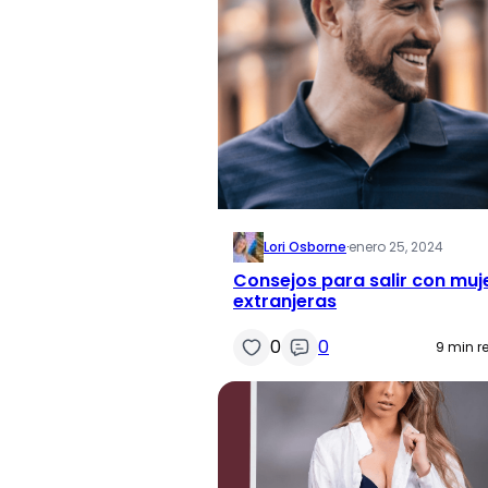
Lori Osborne
·
enero 25, 2024
Consejos para salir con muj
extranjeras
0
0
9 min r