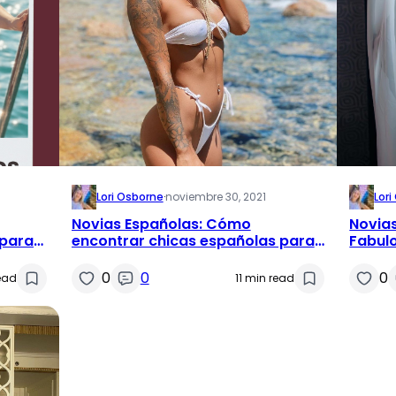
Lori Osborne
·
noviembre 30, 2021
Lor
Novias Españolas: Cómo
Novias
 para
encontrar chicas españolas para
Fabulo
el matrimonio
Casar
0
0
0
ead
11 min read