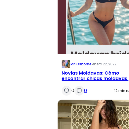
Lori Osborne
·
enero 22, 2022
Novias Moldavas: Cómo
encontrar chicas moldavas
el matrimonio
0
0
12 min r