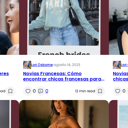
Lori Osborne
·
agosto 14, 2023
Lor
eres
Novias Francesas: Cómo
Novia
encontrar chicas francesas para
chicas
el matrimonio
matri
0
0
0
ead
12 min read