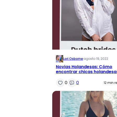
Lori Osborne
·
agosto 19, 2022
Novias Holandesas: Cómo
encontrar chicas holandesa
el matrimonio
0
0
12 min r