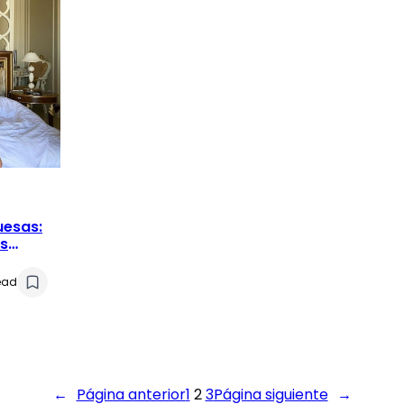
uesas:
s
sas
read
←
Página anterior
1
2
3
Página siguiente
→