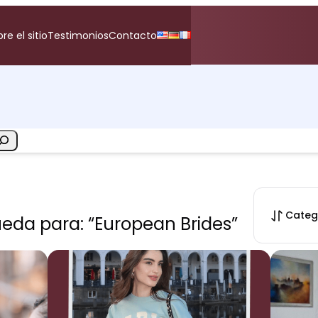
re el sitio
Testimonios
Contacto
Categ
eda para: “European Brides”