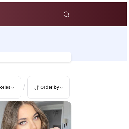
/
ories
Order by