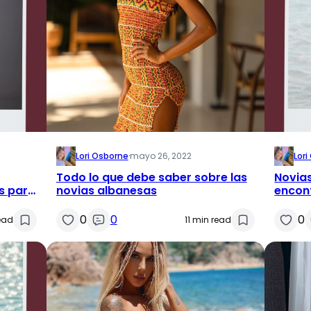
Lori Osborne
·
mayo 26, 2022
Lor
Todo lo que debe saber sobre las
Novia
s para
novias albanesas
encont
el ma
0
0
0
ead
11 min read