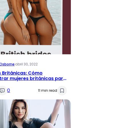
i Osborne
·
abril 30, 2022
s Británicas: Cómo
rar mujeres británicas para
trimonio
0
11 min read