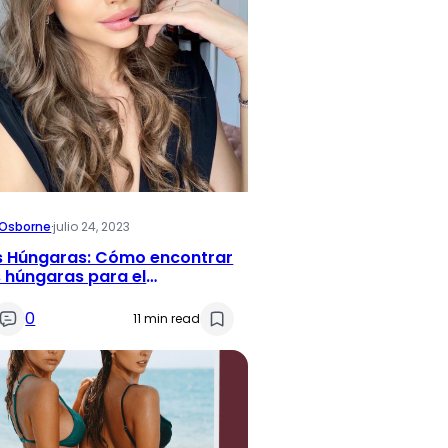
i Osborne
·
julio 24, 2023
s Húngaras: Cómo encontrar
 húngaras para el
monio
0
11 min read