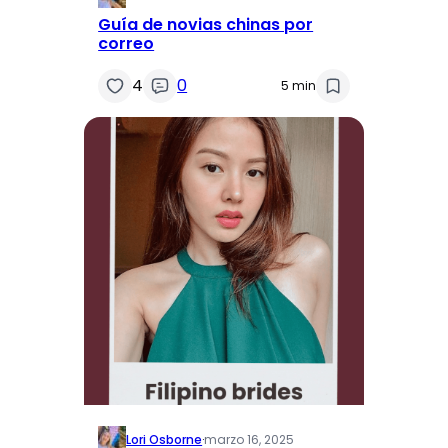
Guía de novias chinas por
correo
4
0
5 min
Lori Osborne
·
marzo 16, 2025