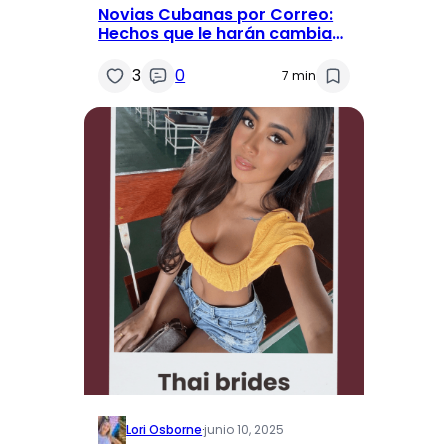
Novias Cubanas por Correo:
Hechos que le harán cambiar
de opinión
3
0
7 min
Lori Osborne
·
junio 10, 2025