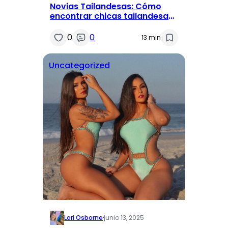
Novias Tailandesas: Cómo
encontrar chicas tailandesas
para el matrimonio
0
0
13 min
Uncategorized
Lori Osborne
·
junio 13, 2025