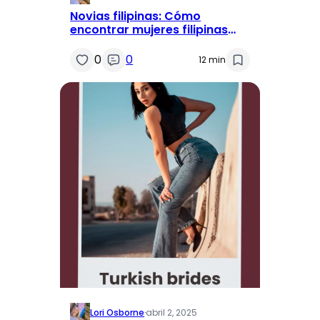
Novias filipinas: Cómo
encontrar mujeres filipinas
para el matrimonio
0
0
12 min
Lori Osborne
·
abril 2, 2025