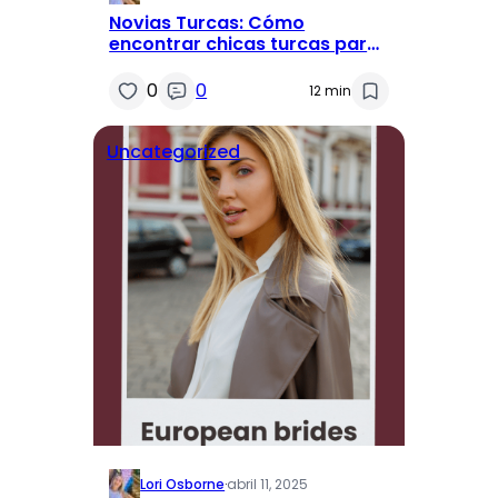
Novias Turcas: Cómo
encontrar chicas turcas para
el matrimonio
0
0
12 min
Uncategorized
Lori Osborne
·
abril 11, 2025