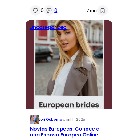
6
0
7 min
Uncategorized
Lori Osborne
·
abril 11, 2025
Novias Europeas: Conoce a
una Esposa Europea Online