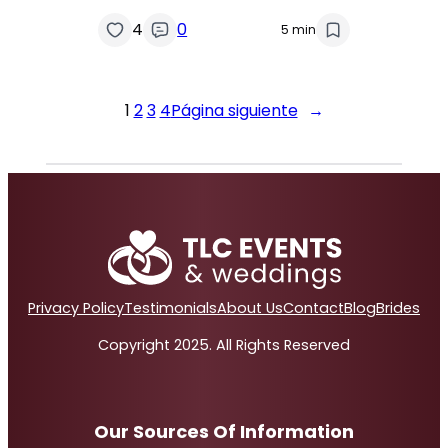
4
0
5 min
1
2
3
4
Página siguiente
→
Privacy Policy
Testimonials
About Us
Contact
Blog
Brides
Copyright 2025. All Rights Reserved
Our Sources Of Information