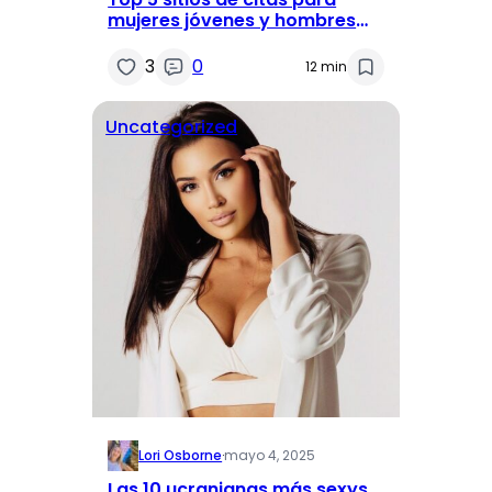
mujeres jóvenes y hombres
mayores
3
0
12 min
Uncategorized
Lori Osborne
·
mayo 4, 2025
Las 10 ucranianas más sexys