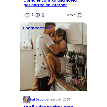
Cómo encontrar una novia
por correo en Internet
2
0
11 min
Uncategorized
Lori Osborne
·
mayo 24, 2025
Top 5 sitios de citas para