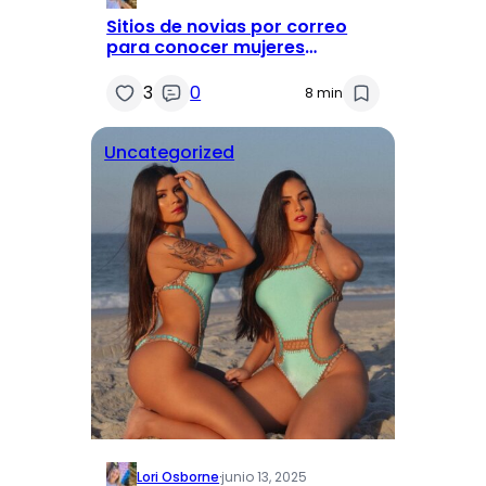
Sitios de novias por correo
para conocer mujeres
extranjeras en línea
3
0
8 min
Uncategorized
Lori Osborne
·
junio 13, 2025