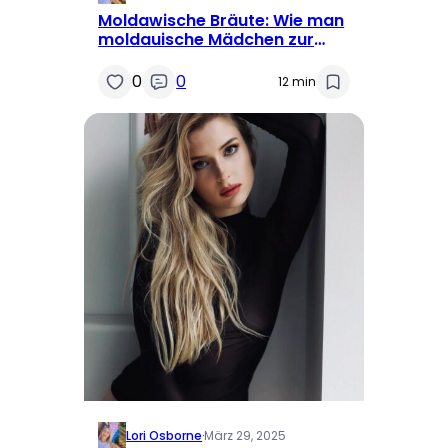
Moldawische Bräute: Wie man
moldauische Mädchen zur
Heirat findet
0
0
12 min
Lori Osborne
·
März 29, 2025