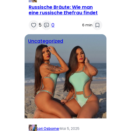
Russische Bräute: Wie man
eine russische Ehefrau findet
5
0
6 min
Uncategorized
Lori Osborne
·
Mai 5, 2025