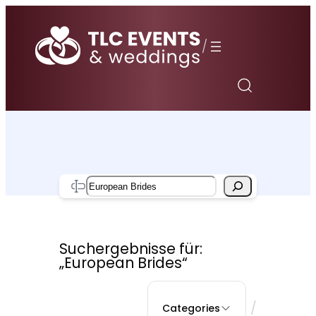
Zum
Inhalt
/
springen
Search
Suchergebnisse für:
„European Brides“
/
Categories