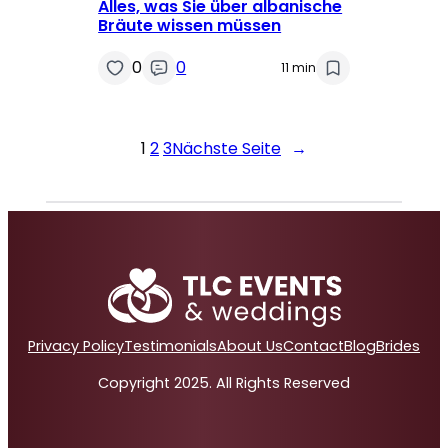
Alles, was Sie über albanische
Bräute wissen müssen
0
0
11 min
1
2
3
Nächste Seite
→
Privacy Policy
Testimonials
About Us
Contact
Blog
Brides
Copyright 2025. All Rights Reserved