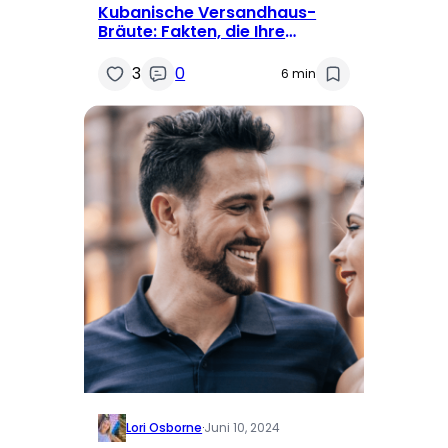
Kubanische Versandhaus-
Bräute: Fakten, die Ihre
Meinung ändern werden
3
0
6 min
Lori Osborne
·
Juni 10, 2024