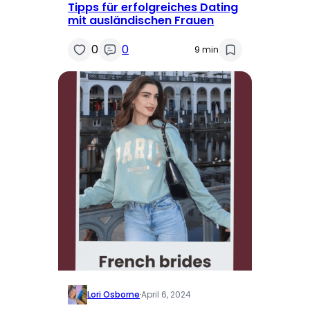
Tipps für erfolgreiches Dating
mit ausländischen Frauen
0
0
9 min
Lori Osborne
·
April 6, 2024