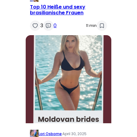
Top 10 Heiße und sexy
brasilianische Frauen
3
0
11 min
Lori Osborne
·
April 30, 2025