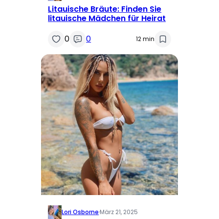
Litauische Bräute: Finden Sie
litauische Mädchen für Heirat
0
0
12 min
Lori Osborne
·
März 21, 2025