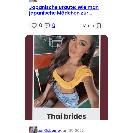
Japanische Bräute: Wie man
japanische Mädchen zur
Heirat findet
0
0
17 min
Lori Osborne
·
Juni 25, 2022