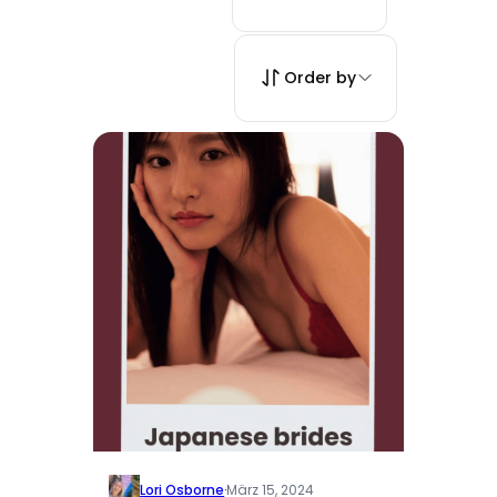
Order by
Lori Osborne
·
März 15, 2024