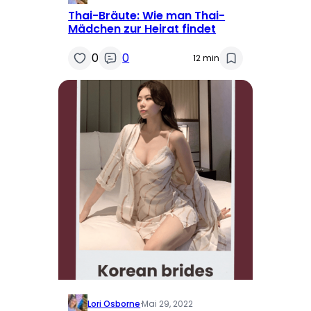
Thai-Bräute: Wie man Thai-
Mädchen zur Heirat findet
0
0
12 min
Lori Osborne
·
Mai 29, 2022