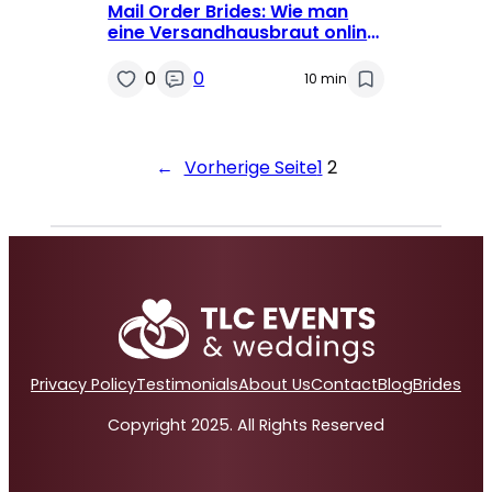
Mail Order Brides: Wie man
eine Versandhausbraut online
bekommt
0
0
10 min
←
Vorherige Seite
1
2
Privacy Policy
Testimonials
About Us
Contact
Blog
Brides
Copyright 2025. All Rights Reserved