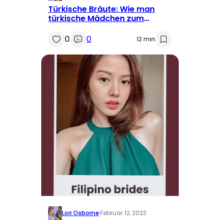
Türkische Bräute: Wie man
türkische Mädchen zum
Heiraten findet
0
0
12 min
Lori Osborne
·
Februar 12, 2023