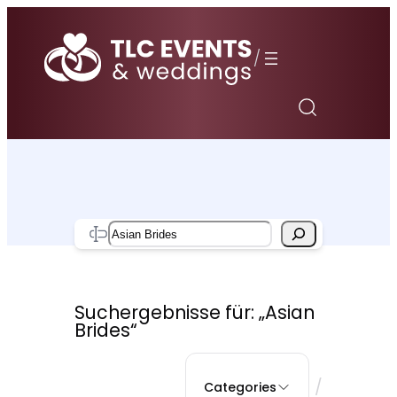
Zum
Inhalt
/
springen
Search
Suchergebnisse für: „Asian
Brides“
/
Categories