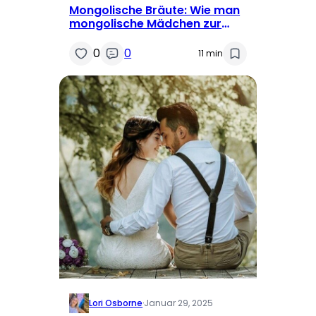
Mongolische Bräute: Wie man
mongolische Mädchen zur
Heirat findet
0
0
11 min
Lori Osborne
·
Januar 29, 2025