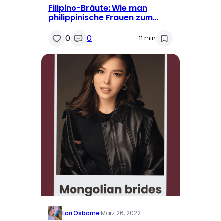
Filipino-Bräute: Wie man
philippinische Frauen zum
Heiraten findet
0
0
11 min
Lori Osborne
·
März 26, 2022