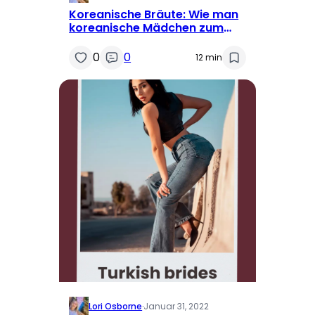
Koreanische Bräute: Wie man
koreanische Mädchen zum
Heiraten findet
0
0
12 min
Lori Osborne
·
Januar 31, 2022