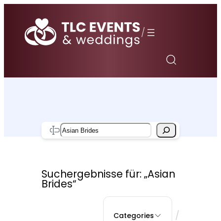
Zum
Inhalt
/
springen
Search
Suchergebnisse für: „Asian
Brides“
/
Categories